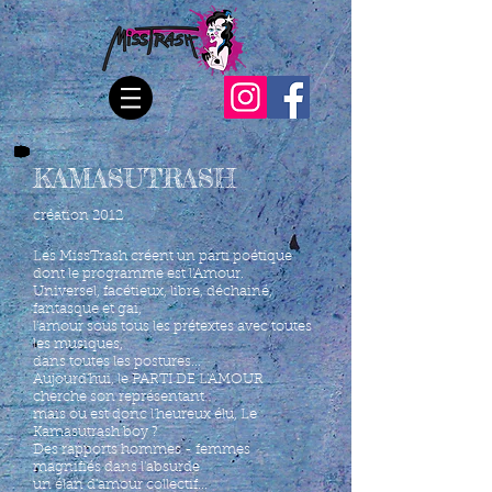
KAMASUTRASH
création 2012
Les MissTrash créent un parti poétique
dont le programme
est l'Amour.
Universel, facétieux, libre, déchainé,
fantasque et gai,
l'amour sous tous les prétextes avec toutes
les musiques,
dans toutes les postures...
Aujourd'hui, le PARTI DE L'AMOUR
cherche son représentant :
mais ou est donc l'heureux élu, Le
Kamasutrash boy ?
Des rapports hommes - femmes
magnifiés dans l'absurde
un élan d'amour collectif...