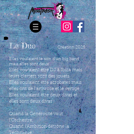
Le Duo
Créa
tio
n 2025
Elles voulaient le son d'un big band
mais elles sont deux
Elles voulaient être DJ à Ibiza mais
leurs claviers sont des jouets
Elles voulaient être acrobates mais
elles ont de l'arthrose et le vertige
Elles voulaient être deux divas et
elles sont deux divas !
Quand la Générosité vaut
l'Orchestre,
Quand l'Ambition détrône la
Technique,